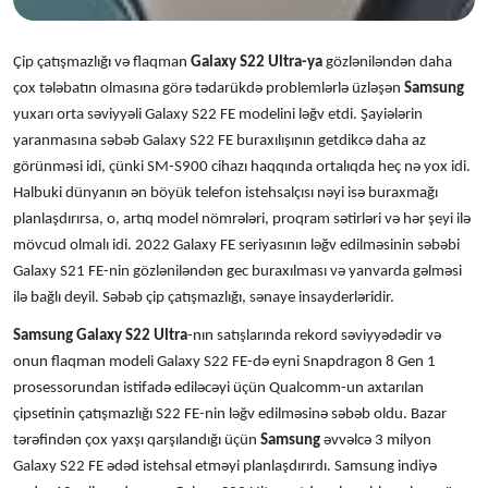
Çip çatışmazlığı və flaqman
Galaxy S22 Ultra-ya
gözləniləndən daha
çox tələbatın olmasına görə tədarükdə problemlərlə üzləşən
Samsung
yuxarı orta səviyyəli Galaxy S22 FE modelini ləğv etdi.
Şayiələrin
yaranmasına səbəb Galaxy S22 FE buraxılışının getdikcə daha az
görünməsi idi, çünki SM-S900 cihazı haqqında ortalıqda heç nə yox idi.
Halbuki dünyanın ən böyük telefon istehsalçısı nəyi isə buraxmağı
planlaşdırırsa, o, artıq model nömrələri, proqram sətirləri və hər şeyi ilə
mövcud olmalı idi.
2022 Galaxy FE seriyasının ləğv edilməsinin səbəbi
Galaxy S21 FE-nin gözləniləndən gec buraxılması və yanvarda gəlməsi
ilə bağlı deyil. Səbəb çip çatışmazlığı, sənaye insayderləridir.
Samsung Galaxy S22 Ultra
-nın satışlarında rekord səviyyədədir və
onun flaqman modeli Galaxy S22 FE-də eyni Snapdragon 8 Gen 1
prosessorundan istifadə ediləcəyi üçün Qualcomm-un axtarılan
çipsetinin çatışmazlığı S22 FE-nin ləğv edilməsinə səbəb oldu.
Bazar
tərəfindən çox yaxşı qarşılandığı üçün
Samsung
əvvəlcə 3 milyon
Galaxy S22 FE ədəd istehsal etməyi planlaşdırırdı.
Samsung indiyə