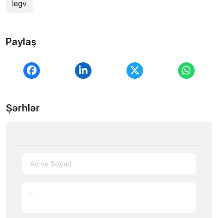
legv
Paylaş
Şərhlər