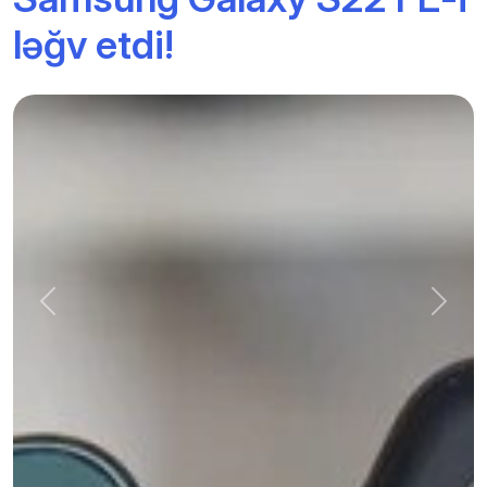
ləğv etdi!