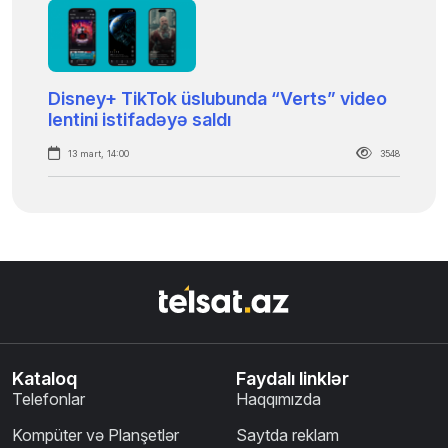
Disney+ TikTok üslubunda “Verts” video
lentini istifadəyə saldı
13 mart, 14:00
3548
Kataloq
Faydalı linklər
Telefonlar
Haqqımızda
Kompüter və Planşetlər
Saytda reklam