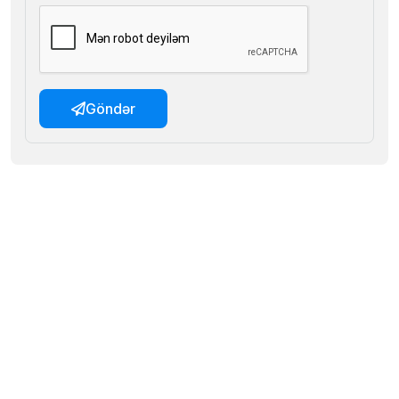
Göndər