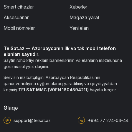
Smart cihazlar
Xəbərlər
Aksesuarlar
Mağaza yarat
Mobil nömrələr
Yeni elan
TelSat.az — Azərbaycanın ilk və tək mobil telefon
elanları saytıdır.
Saytın rəhbərliyi reklam bannerlərinin və elanların məzmununa
görə məsuliyyət daşımır.
Servisin inzibatçılığını Azərbaycan Respublikasının
qanunvericiliyinə uyğun olaraq yaradılmış və qeydiyyatdan
keçmiş
TELSAT MMC (VÖEN 1604594211)
həyata keçirir.
Əlaqə
support@telsat.az
+994 77 274-04-44