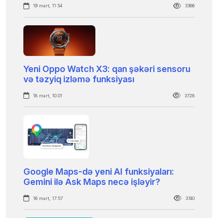
19 mart, 11:54
3366
Yeni Oppo Watch X3: qan şəkəri sensoru
və təzyiq izləmə funksiyası
18 mart, 10:01
3728
Google Maps-də yeni AI funksiyaları:
Gemini ilə Ask Maps necə işləyir?
16 mart, 17:57
3740