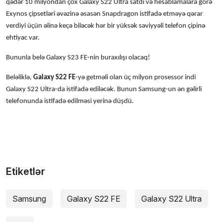
qədər 10 milyondan çox Galaxy S22 Ultra satdı və hesablamalara görə
Exynos çipsetləri əvəzinə əsasən Snapdragon istifadə etməyə qərar
verdiyi üçün əlinə keçə biləcək hər bir yüksək səviyyəli telefon çipinə
ehtiyac var.
Bununla belə Galaxy S23 FE-nin buraxılışı olacaq!
Beləliklə,
Galaxy S22 FE
-yə getməli olan üç milyon prosessor indi
Galaxy S22 Ultra-da istifadə ediləcək. Bunun Samsung-un ən gəlirli
telefonunda istifadə edilməsi yerinə düşdü.
Etiketlər
Samsung
Galaxy S22 FE
Galaxy S22 Ultra