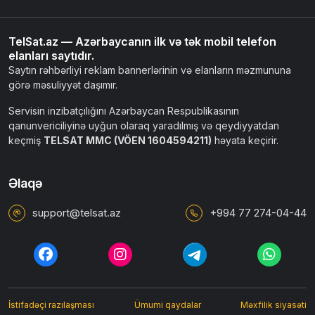
TelSat.az — Azərbaycanın ilk və tək mobil telefon
elanları saytıdır.
Saytın rəhbərliyi reklam bannerlərinin və elanların məzmununa
görə məsuliyyət daşımır.
Servisin inzibatçılığını Azərbaycan Respublikasının
qanunvericiliyinə uyğun olaraq yaradılmış və qeydiyyatdan
keçmiş
TELSAT MMC (VÖEN 1604594211)
həyata keçirir.
Əlaqə
support@telsat.az
+994 77 274-04-44
İstifadəçi razılaşması
Ümumi qaydalar
Məxfilik siyasəti