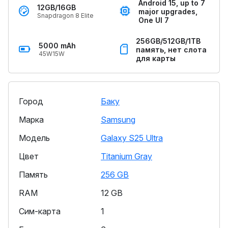
Android 15, up to 7
12GB/16GB
major upgrades,
Snapdragon 8 Elite
One UI 7
256GB/512GB/1TB
5000 mAh
память, нет слота
45W15W
для карты
Город
Баку
Марка
Samsung
Модель
Galaxy S25 Ultra
Цвет
Titanium Gray
Память
256 GB
RAM
12 GB
Сим-карта
1