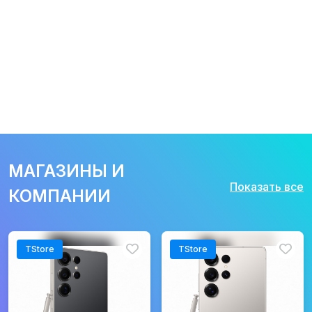
МАГАЗИНЫ И
Показать все
КОМПАНИИ
TStore
TStore