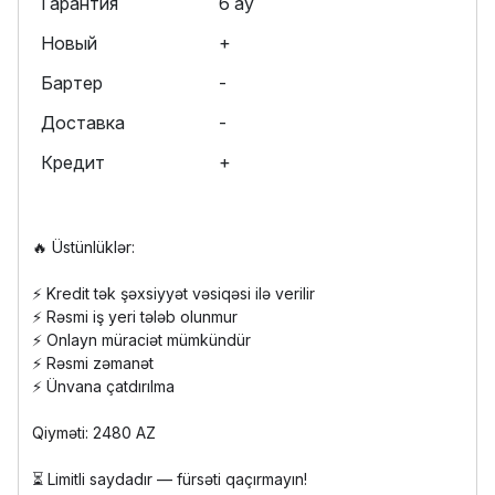
Гарантия
6 ay
Новый
+
Бартер
-
Доставка
-
Кредит
+
🔥 Üstünlüklər:
⚡ Kredit tək şəxsiyyət vəsiqəsi ilə verilir
⚡ Rəsmi iş yeri tələb olunmur
⚡ Onlayn müraciət mümkündür
⚡ Rəsmi zəmanət
⚡ Ünvana çatdırılma
Qiyməti: 2480 AZ
⏳ Limitli saydadır — fürsəti qaçırmayın!